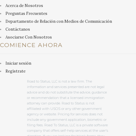
Acerca de Nosotros
Preguntas Frecuentes
Departamento de Relación con Medios de Comunicación
Contáctanos
Asociarse Con Nosotros
COMIENCE AHORA
Iniciar sesión
Regístrate
Road to Status, LLC is not a law firm. The
information and services presented are not legal
advice and do not substitute the advice, guidance
or recommendation that a licensed immigration
attorney can provide. Road to Status is not
affiliated with USCIS or any other government
agency or website. Pricing for services does not
include any government application, biometric or
filing fees. Road To Status, LLC is a private software
company that offers self-help services at the user's