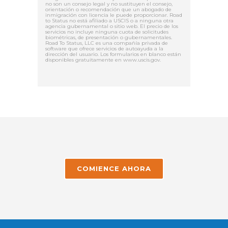
no son un consejo legal y no sustituyen el consejo,
orientación o recomendación que un abogado de
inmigración con licencia le puede proporcionar. Road
to Status no está afiliado a USCIS o a ninguna otra
agencia gubernamental o sitio web. El precio de los
servicios no incluye ninguna cuota de solicitudes
biométricas, de presentación o gubernamentales.
Road To Status, LLC es una compañía privada de
software que ofrece servicios de autoayuda a la
dirección del usuario. Los formularios en blanco están
disponibles gratuitamente en www.uscis.gov.
COMIENCE AHORA