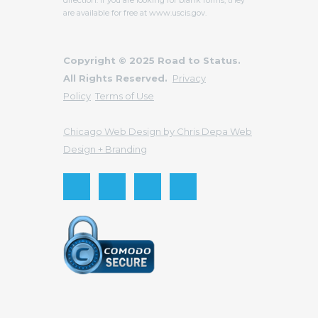
are available for free at www.uscis.gov.
Copyright © 2025 Road to Status.
All Rights Reserved.
Privacy
Policy
Terms of Use
Chicago Web Design by Chris Depa Web
Design + Branding
Send this to a friend
Tu email
Destinatario de email