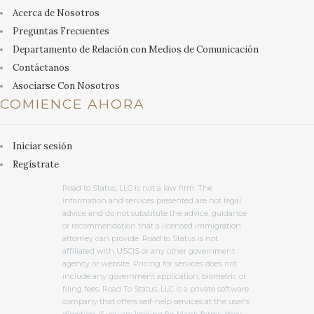
Acerca de Nosotros
Preguntas Frecuentes
Departamento de Relación con Medios de Comunicación
Contáctanos
Asociarse Con Nosotros
COMIENCE AHORA
Iniciar sesión
Regístrate
Road to Status, LLC is not a law firm. The
information and services presented are not legal
advice and do not substitute the advice, guidance
or recommendation that a licensed immigration
attorney can provide. Road to Status is not
affiliated with USCIS or any other government
agency or website. Pricing for services does not
include any government application, biometric or
filing fees. Road To Status, LLC is a private software
company that offers self-help services at the user's
direction. If you are looking for blank forms, they