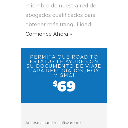
miembro de nuestra red de
abogados cualificados para
obtener más tranquilidad!
Comience Ahora »
PERMITA QUE ROAD TO
ESTATUS LE AYUDE CON
SU DOCUMENTO DE VIAJE
PARA REFUGIADOS ¡HOY
MISMO!
69
$
Acceso a nuestro software de