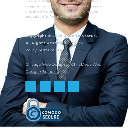
filing fees. Road To Status, LLC is a private software
company that offers self-help services at the user's
direction. If you are looking for blank forms, they
are available for free at www.uscis.gov.
Copyright © 2025 Road to Status.
All Rights Reserved.
Privacy
Policy
Terms of Use
Chicago Web Design by Chris Depa Web
Design + Branding