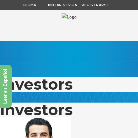
IDIOMA
INICIAR SESIÓN
REGISTRARSE
Leer en Español
investors
investors