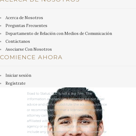
Acerca de Nosotros
Preguntas Frecuentes
Departamento de Relación con Medios de Comunicación
Contáctanos
Asociarse Con Nosotros
COMIENCE AHORA
Iniciar sesión
Regístrate
Road to Status, LLC is not a law firm. The
information and services presented are not legal
advice and do not substitute the advice, guidance
or recommendation that a licensed immigration
attorney can provide. Road to Status is not
affiliated with USCIS or any other government
agency or website. Pricing for services does not
include any government application, biometric or