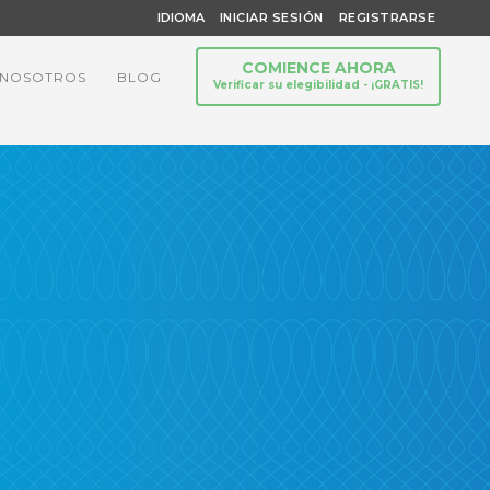
IDIOMA
INICIAR SESIÓN
REGISTRARSE
COMIENCE AHORA
 NOSOTROS
BLOG
Verificar su elegibilidad - ¡GRATIS!
-pm