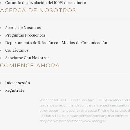
Garantía de devolución del 100% de su dinero
ACERCA DE NOSOTROS
Acerca de Nosotros
Preguntas Frecuentes
Departamento de Relación con Medios de Comunicación
Contáctanos
Asociarse Con Nosotros
COMIENCE AHORA
Iniciar sesión
Regístrate
Road to Status, LLC is not a law firm. The information and 
guidance or recommendation that a licensed immigration at
other government agency or website. Pricing for services d
To Status, LLC is a private software company that offers self-
they are available for free at www.uscis.gov.