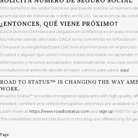
SOLICITA NÚMERO DE SEGURO SOCIAL
Otro beneficio de recibir DACA es que puede solicitar un Número de S
acumulación de historial de crédito en EE.UU., sacar licencia de condu
¿ENTONCES, QUÉ VIENE PRÓXIMO?
DACA (Acción Diferida para Llegados en la Infancia) es un paso monu
los millones siendo afectado, DACA se ha convertido en la fundación
Chequear su elegibilidad para DACA es el primer paso en el proceso de 
Si usted o alguien que usted conozca esta interesado en aprender 
información y recursos actualizados. Adicionalmente, si su caso es má
consulta inicial antes de decidir el mejor camino para usted,
aquí
.
ROAD TO STATUS™ IS CHANGING THE WAY AME
WORK.
Road to Status™ provides immigration applicants with high quality, a
needed, certified and vetted immigration attorneys are available to 
Learn more at
https
://www.roadtostatus.com
and
sign up
FREE for upd
The newsletters and articles found in this blog are offered only for 
Tags: