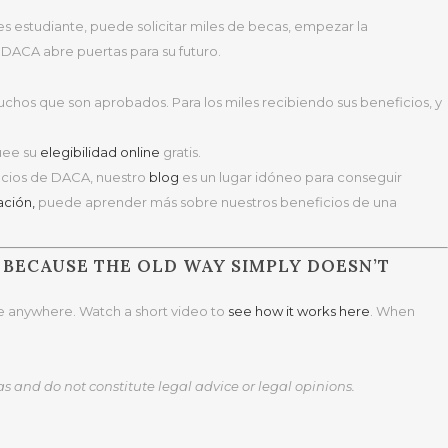
s estudiante, puede solicitar miles de becas, empezar la
! DACA abre puertas para su futuro.
chos que son aprobados. Para los miles recibiendo sus beneficios, y
uee su
elegibilidad online
gratis.
icios de DACA, nuestro
blog
es un lugar idóneo para conseguir
ación,
puede aprender más sobre nuestros beneficios de una
 BECAUSE THE OLD WAY SIMPLY DOESN’T
ble anywhere. Watch a short video to
see how it works here
. When
as and do not constitute legal advice or legal opinions.