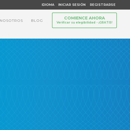
IDIOMA
INICIAR SESIÓN
REGISTRARSE
COMIENCE AHORA
 NOSOTROS
BLOG
Verificar su elegibilidad - ¡GRATIS!
a suya pueda ser