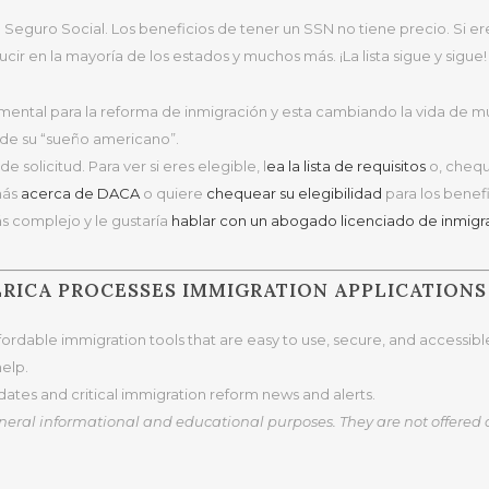
eguro Social. Los beneficios de tener un SSN no tiene precio. Si ere
cir en la mayoría de los estados y muchos más. ¡La lista sigue y sigue
mental para la reforma de inmigración y esta cambiando la vida de mu
 de su “sueño americano”.
solicitud. Para ver si eres elegible, l
ea la lista de requisitos
o, cheq
más
acerca de DACA
o quiere
chequear su elegibilidad
para los benef
s complejo y le gustaría
hablar con un abogado licenciado de inmigr
RICA PROCESSES IMMIGRATION APPLICATIONS
ffordable immigration tools that are easy to use, secure, and accessi
help.
ates and critical immigration reform news and alerts.
general informational and educational purposes. They are not offered 