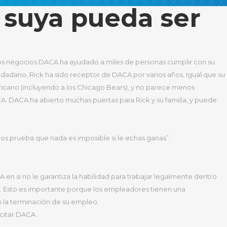
a suya pueda ser
lguien elegible para solicitar. El proceso suele a parecer
da de muchos dentro de EE.UU. ¡Su historia con DACA puede ser la
a.
ios negocios DACA ha ayudado a miles de personas cumplir con su
dadano, Rick ha sido receptor de DACA por varios años. Igual que su
ricano (incluyendo a los Chicago Bears), y no parece menos
A. DACA ha abierto muchas puertas para Rick y su familia, y puede
mos prueba que nada es imposible si le echas ganas”.
en si no le garantiza la habilidad para trabajar legalmente dentro
. Esto es importante porque los empleadores tienen una
n la terminación de su empleo.
citar DACA.