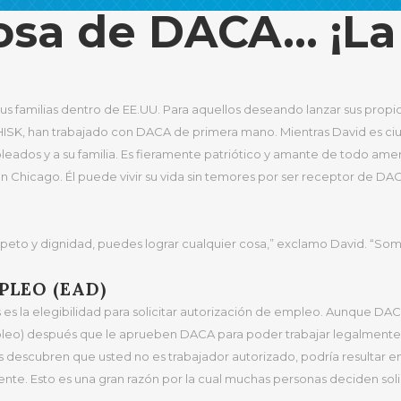
itosa de DACA… ¡L
 los Llegados en la Infancia), usted probablemente es, o conoce a a
icios de Acción Diferida. No hay duda de que DACA ha mejorado la vi
adora de DACA y para saber como usted también puede solicitar hoy dí
s familias dentro de EE.UU. Para aquellos deseando lanzar sus prop
HISK, han trabajado con DACA de primera mano. Mientras David es ciu
eados y a su familia. Es fieramente patriótico y amante de todo ame
Chicago. Él puede vivir su vida sin temores por ser receptor de DAC
respeto y dignidad, puedes lograr cualquier cosa,” exclamo David. “So
PLEO (EAD)
s la elegibilidad para solicitar autorización de empleo. Aunque DACA 
pleo) después que le aprueben DACA para poder trabajar legalmente
s descubren que usted no es trabajador autorizado, podría resultar e
nte. Esto es una gran razón por la cual muchas personas deciden soli