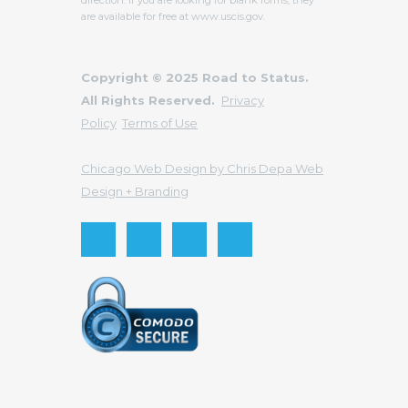
direction. If you are looking for blank forms, they
are available for free at www.uscis.gov.
Copyright © 2025 Road to Status.
All Rights Reserved.
Privacy
Policy
Terms of Use
Chicago Web Design by Chris Depa Web
Design + Branding