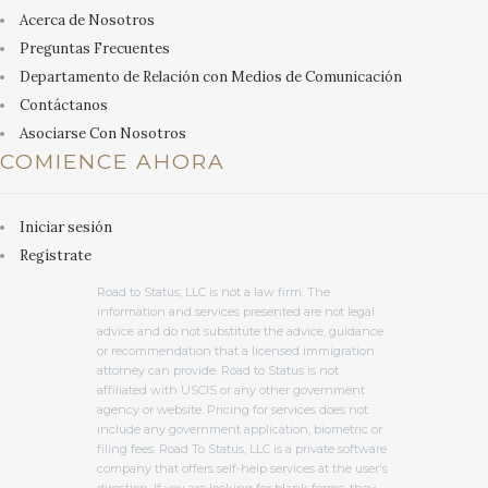
Acerca de Nosotros
Preguntas Frecuentes
Departamento de Relación con Medios de Comunicación
Contáctanos
Asociarse Con Nosotros
COMIENCE AHORA
Iniciar sesión
Regístrate
Road to Status, LLC is not a law firm. The
information and services presented are not legal
advice and do not substitute the advice, guidance
or recommendation that a licensed immigration
attorney can provide. Road to Status is not
affiliated with USCIS or any other government
agency or website. Pricing for services does not
include any government application, biometric or
filing fees. Road To Status, LLC is a private software
company that offers self-help services at the user's