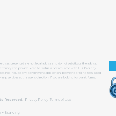
services presented are not legal advice and do not substitute the advice,
torney can provide. Road to Status is not affiliated with USCIS or any
oes not include any government application, biometric or filing fees. Road
help services at the user's direction. If you are looking for blank forms,
hts Reserved.
Privacy Policy
Terms of Use
 + Branding