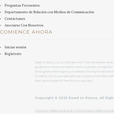
Preguntas Frecuentes
Departamento de Relación con Medios de Comunicación
Contáctanos
Asociarse Con Nosotros
COMIENCE AHORA
Iniciar sesión
Regístrate
Road to Status, LLC is not a law firm. The information and 
guidance or recommendation that a licensed immigration at
other government agency or website. Pricing for services d
To Status, LLC is a private software company that offers self-
they are available for free at www.uscis.gov.
Copyright © 2025 Road to Status. All Rig
Chicago Web Design by Chris Depa Web Design