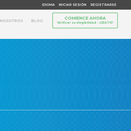
IDIOMA
INICIAR SESIÓN
REGISTRARSE
COMIENCE AHORA
 NOSOTROS
BLOG
Verificar su elegibilidad - ¡GRATIS!