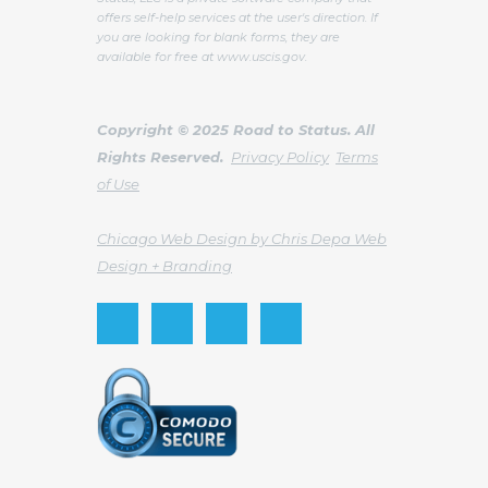
offers self-help services at the user's direction. If
you are looking for blank forms, they are
available for free at www.uscis.gov.
Copyright © 2025 Road to Status. All
Rights Reserved.
Privacy Policy
Terms
of Use
Chicago Web Design by Chris Depa Web
Design + Branding