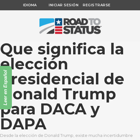
IDIOMA
INICIAR SESIÓN
REGISTRARSE
Que significa la
elección
presidencial de
Leer en Español
Donald Trump
para DACA y
DAPA
Desde la elección de Donald Trump, existe mucha incertidumbre