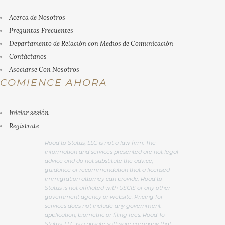
Acerca de Nosotros
Preguntas Frecuentes
Departamento de Relación con Medios de Comunicación
Contáctanos
Asociarse Con Nosotros
COMIENCE AHORA
Iniciar sesión
Regístrate
Road to Status, LLC is not a law firm. The
information and services presented are not legal
advice and do not substitute the advice,
guidance or recommendation that a licensed
immigration attorney can provide. Road to
Status is not affiliated with USCIS or any other
government agency or website. Pricing for
services does not include any government
application, biometric or filing fees. Road To
Status, LLC is a private software company that