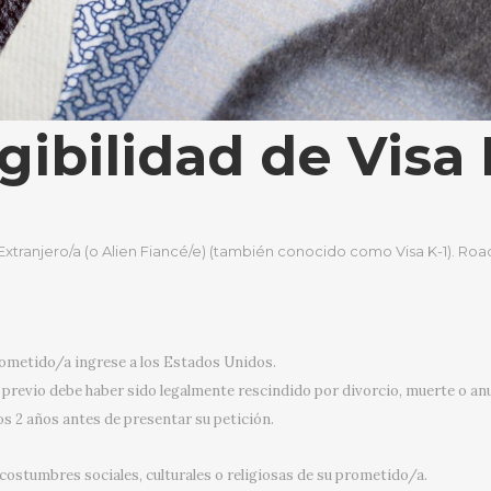
gibilidad de Visa 
a Extranjero/a (o Alien Fiancé/e) (también conocido como Visa K-1). R
prometido/a ingrese a los Estados Unidos.
previo debe haber sido legalmente rescindido por divorcio, muerte o anu
os 2 años antes de presentar su petición.
y costumbres sociales, culturales o religiosas de su prometido/a.