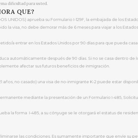
ema dificultad para usted.
HORA QUE?
IDOS) aprueba su Formulario I-129F, la embajada de los Estados Un
bido la visa, no debe demorar más de 6 meses para viajar a los Estados 
?
ometido/a entrar en los Estados Unidos por 90 días para que pueda casa
uca automáticamente después de 90 días. Si no se casa dentro de lo
iblemente afectar sus futuros beneficios de inmigración.
 21 años, no casado) una visa de no-inmigrante K-2 puede estar dispon
permanente mediante la presentación de un Formulario I-485, Solicit
a la forma I-485, a su cónyuge se le otorgará el estatus de residen
inarse las condiciones. Es sumamente importante que envíe su petic