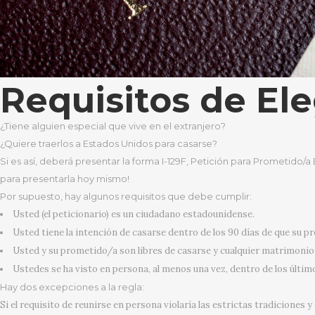
Requisitos de Ele
¿Tiene alguien especial que vive en el extranjero?
¿Quiere traerlos a Estados Unidos para casarse?
Si es así, deberá presentar la forma I-129F, Petición para Prometido/
para presentarla hoy mismo!
Por supuesto, hay algunos requisitos que debe cumplir:
Usted (el peticionario) es un ciudadano estadounidense.
Usted tiene la intención de casarse dentro de los 90 días de que su 
Usted y su prometido/a son libres de casarse y cualquier matrimonio 
Ustedes se ha visto en persona, al menos una vez, dentro de los últim
Hay dos excepciones a la regla:
Si el requisito de reunirse en persona violaría las estrictas tradiciones 