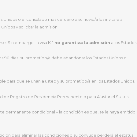
idos o el consulado más cercano a su novio/a los invitará a
Unidos y solicitar la admisión.
rse. Sin embargo, la visa K-1
no garantiza la admisión
a los Estados
s 90 días, su prometido/a debe abandonar los Estados Unidos o
ible para que se unan a usted y su prometido/a en los Estados Unidos.
ud de Registro de Residencia Permanente o para Ajustar el Status
te permanente condicional – la condición es que, se le haya emitido
ión para eliminar las condiciones o su cónyuge perderá el estatus