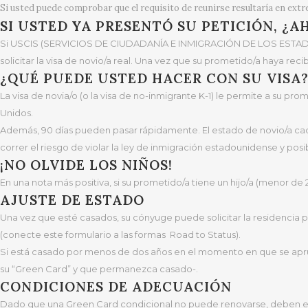
Si usted puede comprobar que el requisito de reunirse resultaría en extr
SI USTED YA PRESENTÓ SU PETICIÓN, ¿A
Si USCIS (SERVICIOS DE CIUDADANÍA E INMIGRACIÓN DE LOS ESTADOS UN
solicitar la visa de novio/a real. Una vez que su prometido/a haya reci
¿QUÉ PUEDE USTED HACER CON SU VISA
La visa de novia/o (o la visa de no-inmigrante K-1) le permite a su pr
Unidos.
Además, 90 días pueden pasar rápidamente. El estado de novio/a cad
correr el riesgo de violar la ley de inmigración estadounidense y pos
¡NO OLVIDE LOS NIÑOS!
En una nota más positiva, si su prometido/a tiene un hijo/a (menor de
AJUSTE DE ESTADO
Una vez que esté casados, su cónyuge puede solicitar la residencia 
(conecte este formulario a las formas Road to Status).
Si está casado por menos de dos años en el momento en que se aprueb
su “Green Card” y que permanezca casado-.
CONDICIONES DE ADECUACIÓN
Dado que una Green Card condicional no puede renovarse, deben elim