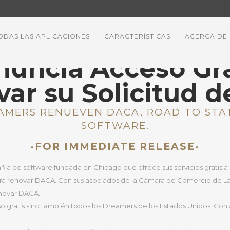
ODAS LAS APLICACIONES
CARACTERÍSTICAS
ACERCA DE
nuncia Acceso Gra
var su Solicitud 
MERS RENUEVEN DACA, ROAD TO STAT
SOFTWARE.
-FOR IMMEDIATE RELEASE-
ía de software fundada en Chicago que ofrece sus servicios gratis a
a renovar DACA. Con sus asociados de la Cámara de Comercio de La Vill
renovar DACA.
so gratis sino también todos los Dreamers de los Estados Unidos. Co