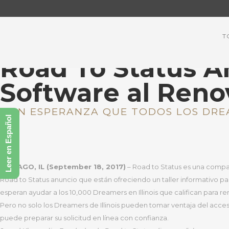
T
Road To Status A
Software al Reno
CON ESPERANZA QUE TODOS LOS DREA
Leer en Español
CHICAGO, IL (September 18, 2017)
– Road to Status es una compañ
Road to Status anuncio que están ofreciendo un taller informativo par
esperan ayudar a los 10,000 Dreamers en Illinois que califican para 
Pero no solo los Dreamers de Illinois pueden tomar ventaja del acce
puede preparar su solicitud en línea con confianza.