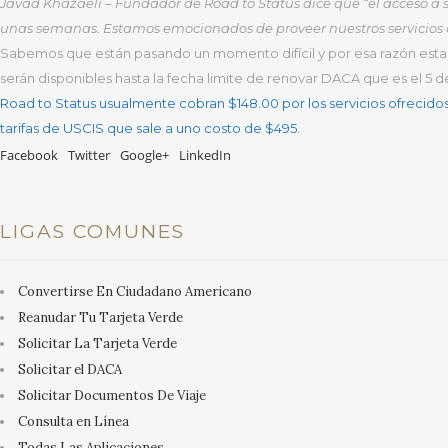
Javad Khazaeli – Fundador de Road to Status dice que “el acceso a s
unas semanas. Estamos emocionados de proveer nuestros servicios a 
Sabemos que están pasando un momento difícil y por esa razón es
serán disponibles hasta la fecha limite de renovar DACA que es el 5 
Road to Status usualmente cobran $148.00 por los servicios ofrecidos 
tarifas de USCIS que sale a uno costo de $495.
Facebook
Twitter
Google+
LinkedIn
LIGAS COMUNES
Convertirse En Ciudadano Americano
Reanudar Tu Tarjeta Verde
Solicitar La Tarjeta Verde
Solicitar el DACA
Solicitar Documentos De Viaje
Consulta en Línea
Todas Las Aplicaciones