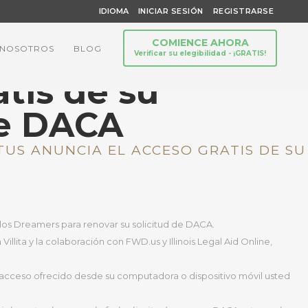
IDIOMA
INICIAR SESIÓN
REGISTRARSE
COMIENCE AHORA
 NOSOTROS
BLOG
Verificar su elegibilidad - ¡GRATIS!
tis de su
de DACA
US ANUNCIA EL ACCESO GRATIS DE SU
 los Dreamers para renovar su solicitud de DACA.
ita y la colaboración con FWD.us y Illinois Legal Aid Online,
n acceso ofrecido desde su computadora o dispositivo móvil usted