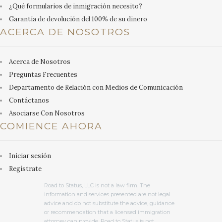
¿Qué formularios de inmigración necesito?
Garantía de devolución del 100% de su dinero
ACERCA DE NOSOTROS
Acerca de Nosotros
Preguntas Frecuentes
Departamento de Relación con Medios de Comunicación
Contáctanos
Asociarse Con Nosotros
COMIENCE AHORA
Iniciar sesión
Regístrate
Road to Status, LLC is not a law firm. The
information and services presented are not legal
advice and do not substitute the advice, guidance
or recommendation that a licensed immigration
attorney can provide. Road to Status is not