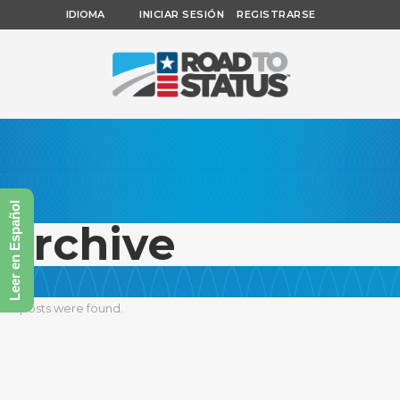
IDIOMA
INICIAR SESIÓN
REGISTRARSE
Leer en Español
Archive
No posts were found.