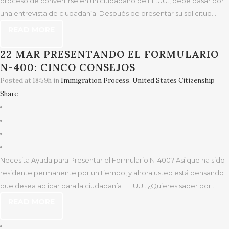
proceso de convertirse en un ciudadano de EE.UU., debe pasar por
una entrevista de ciudadanía. Después de presentar su solicitud...
READ MORE
22 MAR
PRESENTANDO EL FORMULARIO
N-400: CINCO CONSEJOS
Posted at 18:59h
in
Immigration Process
,
United States Citizenship
Share
Necesita Ayuda para Presentar el Formulario N-400? Así que ha sido
residente permanente por un tiempo, y ahora usted está pensando
que desea aplicar para la ciudadanía EE.UU.. ¿Quieres saber por...
READ MORE