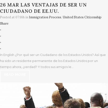
26 MAR
LAS VENTAJAS DE SER UN
CIUDADANO DE EE.UU.
Posted at 07:16h
in
Immigration Process
,
United States Citizenship
Share
In English ¿Por qué ser un Ciudadano de los Estados Unidos? Así que
ha sido un residente permanente de los Estados Unidos por un
tiempo ahora, ¿verdad? Y todos sus amigos le...
READ MORE