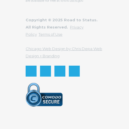
are available for free at www.uscis.gov.
Copyright © 2025 Road to Status.
All Rights Reserved.
Privacy
Policy
Terms of Use
Chicago Web Design by Chris Depa Web
Design + Branding