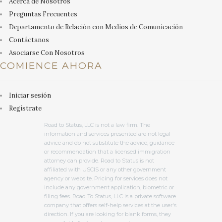
Acerca de Nosotros
Preguntas Frecuentes
Departamento de Relación con Medios de Comunicación
Contáctanos
Asociarse Con Nosotros
COMIENCE AHORA
Iniciar sesión
Regístrate
Road to Status, LLC is not a law firm. The
information and services presented are not legal
advice and do not substitute the advice, guidance
or recommendation that a licensed immigration
attorney can provide. Road to Status is not
affiliated with USCIS or any other government
agency or website. Pricing for services does not
include any government application, biometric or
filing fees. Road To Status, LLC is a private software
company that offers self-help services at the user's
direction. If you are looking for blank forms, they