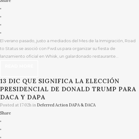
Share
El verano pasado, justo a mediados del Mes de la Inmigración, Road
to Status se asoció con Fwd.us para organizar su fiesta de
lanzamiento oficial en Whisk, un galardonado restaurante...
READ MORE
13 DIC
QUE SIGNIFICA LA ELECCIÓN
PRESIDENCIAL DE DONALD TRUMP PARA
DACA Y DAPA
Posted at 17:02h
in
Deferred Action DAPA & DACA
Share