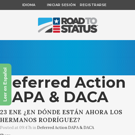
IDIOMA
INICIAR SESIÓN
REGISTRARSE
Leer en Español
Deferred Action
DAPA & DACA
23 ENE
¿EN DÓNDE ESTÁN AHORA LOS
HERMANOS RODRÍGUEZ?
Posted at 09:47h
in
Deferred Action DAPA & DACA